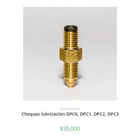
AÑADIR AL CARRITO
Suministros
Cheques lubricación DPC0, DPC1, DPC2, DPC3
$
35,000