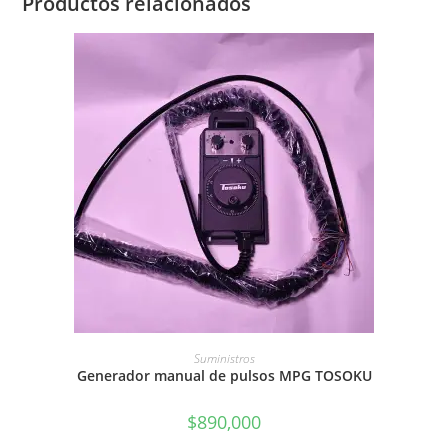
Productos relacionados
AÑADIR AL CARRITO
Suministros
Generador manual de pulsos MPG TOSOKU
$
890,000