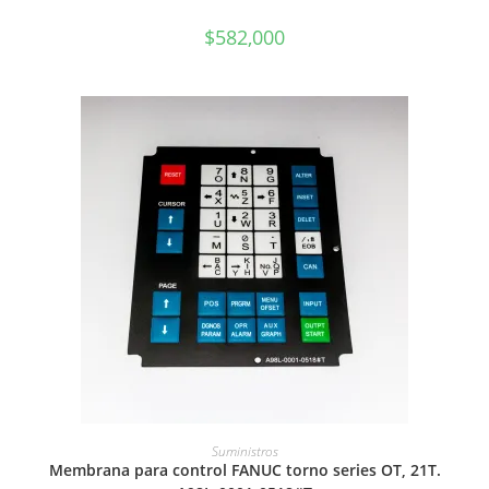
$
582,000
AÑADIR AL CARRITO
Suministros
Membrana para control FANUC torno series OT, 21T.