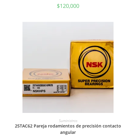
$
120,000
AÑADIR AL CARRITO
Suministros
25TAC62 Pareja rodamientos de precisión contacto
angular