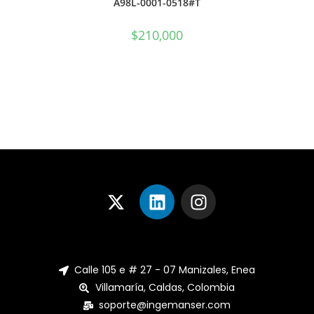
A98L-0001-0518#T
$
210,000
Calle 105 e # 27 - 07 Manizales, Enea
Villamaría, Caldas, Colombia
soporte@ingemanser.com