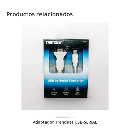
Productos relacionados
AÑADIR AL CARRITO
Suministros
Adaptador Trendnet USB-SERIAL